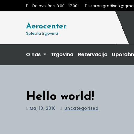
Skip
Delovni čas: 8:00 - 17:00
zoran.gradisnik@gma
to
content
Aerocenter
Spletna trgovina
O nas
Trgovina
Rezervacija
Uporab
Hello world!
Maj 10, 2016
Uncategorized