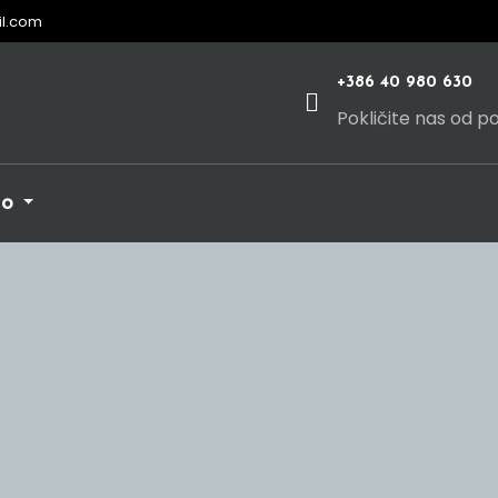
il.com
+386 40 980 630
Pokličite nas od p
no